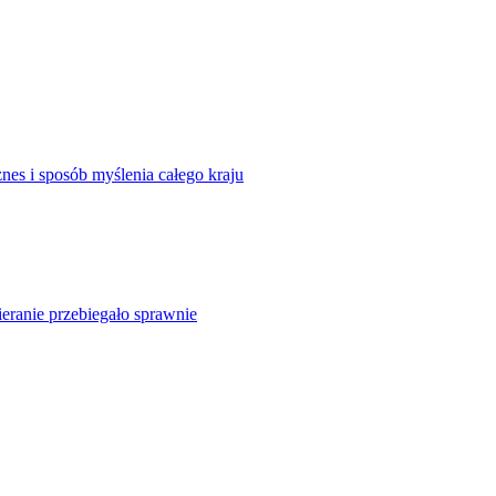
iznes i sposób myślenia całego kraju
eranie przebiegało sprawnie