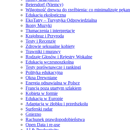
Beiersdorf (Niemcy)
Wilgotność drewna do rzeźbienia: co minimalizuje pękan
Edukacja ekologiczna
EkoTatry – Turystyka Odpowiedzialna
Ikony Muzyki
Tłumaczenia i interpretacje
Krajobraz i Przyroda
Testy i Recenzje
Zdrowie seksualne kobiety
Trawniki i murawy
Rodzaje Głosów i Rejestry Wokalne
Edukacja wczesnoszkolna
Testy porównawcze i rankingi
Polityka edukacyjna
Okna Drewniane
Energia odnawialna w Polsce
Francja poza utartym szlakiem
Kobieta w formie
Edukacja w Europie
Adaptacja w żłobku i przedszkolu
Surferski radar
Gniezno
Rachunek prawdopodobieństwa
Open Data i re-use
AI & Productivity