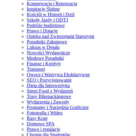
Konserwacja i Renowacja
Inspiracje Ślubne
Kościół w Historii i Dziś
Szkoły Jazdy i ODTJ
Podróże budżetowe
Prawo i Dotacje
Opieka nad Zwierzętami Starszymi
Poradniki Zakupowe
Luksus w Detalu
Nowości Wydawnicze
Modowe Poradniki
Finanse i Kredyty
Transport
Owoce i Warzywa Ekskluzywne
SEO i Pozycjonowanie
Dieta dla Introwertyka
Street Food z Wydarzeń
Trasy Bikepackingowe
Wydarzenia i Zawody
Programy i Narzędzia Graficzne
Fotografia i Wideo
Rasy Koni
Domowe SPA
Prawo i regulacje
Chemia dla Studentów