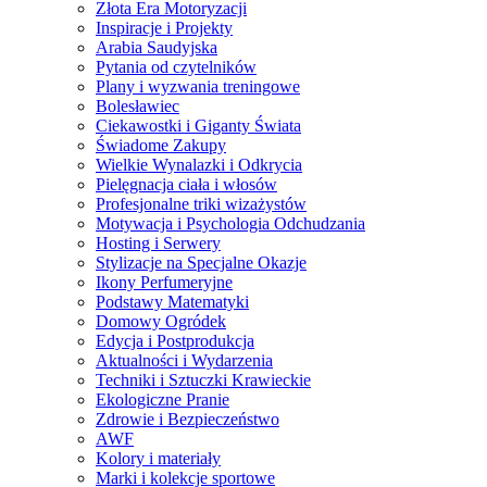
Złota Era Motoryzacji
Inspiracje i Projekty
Arabia Saudyjska
Pytania od czytelników
Plany i wyzwania treningowe
Bolesławiec
Ciekawostki i Giganty Świata
Świadome Zakupy
Wielkie Wynalazki i Odkrycia
Pielęgnacja ciała i włosów
Profesjonalne triki wizażystów
Motywacja i Psychologia Odchudzania
Hosting i Serwery
Stylizacje na Specjalne Okazje
Ikony Perfumeryjne
Podstawy Matematyki
Domowy Ogródek
Edycja i Postprodukcja
Aktualności i Wydarzenia
Techniki i Sztuczki Krawieckie
Ekologiczne Pranie
Zdrowie i Bezpieczeństwo
AWF
Kolory i materiały
Marki i kolekcje sportowe