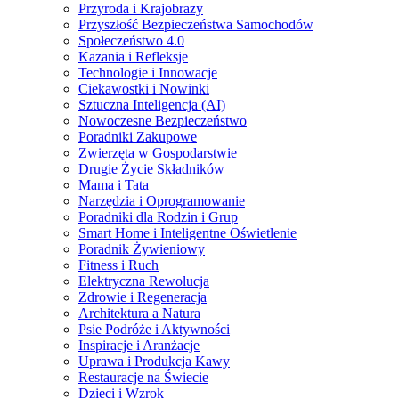
Przyroda i Krajobrazy
Przyszłość Bezpieczeństwa Samochodów
Społeczeństwo 4.0
Kazania i Refleksje
Technologie i Innowacje
Ciekawostki i Nowinki
Sztuczna Inteligencja (AI)
Nowoczesne Bezpieczeństwo
Poradniki Zakupowe
Zwierzęta w Gospodarstwie
Drugie Życie Składników
Mama i Tata
Narzędzia i Oprogramowanie
Poradniki dla Rodzin i Grup
Smart Home i Inteligentne Oświetlenie
Poradnik Żywieniowy
Fitness i Ruch
Elektryczna Rewolucja
Zdrowie i Regeneracja
Architektura a Natura
Psie Podróże i Aktywności
Inspiracje i Aranżacje
Uprawa i Produkcja Kawy
Restauracje na Świecie
Dzieci i Wzrok