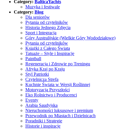
Category:
BalticaYachts
Muzyka i festiwale
Category:
Blog
Dla seniorów
Pytania od czytelników
Historia Jednego Zdjęcia
Sport i Integracja
Góry Australijskie (Wielkie Góry Wododziałowe)
Pytania od czytelników
Książki z Całego Świata
Tatuaże – Style i Inspiracje
Paintball
Regeneracja i Zdrowie po Treningu
Afryka Kraj po Kraju
Styl Patriotki
Czytelnicza Strefa
Kuchnie Świata w Wersji Roślinnej
Motoryzacja Przyszłości
Eko Rolnictwo i Producenci
Eventy
Arabia Saudyjska
Nieruchomości luksusowe i premium
Przewodnik po Miastach i Dzielnicach
Poradniki i Strategie
Historie i inspiracje