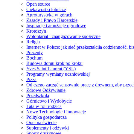
Open source
Ciekawostki lotnicze
Agroturystyka w górach
Zasady i Prawo Harcerskie
Inspiracje i aranżacje ogrodowe
Krotoszyn
Wolontariat i zaangażowanie społeczne
Religia
Internet w Polsce: jak sieć przekształciła codzienność, b
Prezenty
Bochum
Budowa domu krok po kroku
Yves Saint Laurent (YSL)
Programy wymiany uczniowskiej
Pizza
Od czego zacząć sensownie pracę z drewnem, aby przeci
Zdrowe Odżywianie
Przedszkola
Górnictwo i Wydobycie
Tata w roli rodzica
Nowe Technologie i Innowacje
Polityka gospodarcza
Opel na świecie
Suplementy i odżywki
Sporty drużynowe