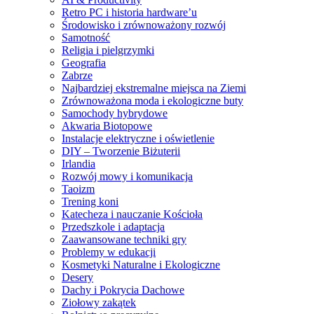
Retro PC i historia hardware’u
Środowisko i zrównoważony rozwój
Samotność
Religia i pielgrzymki
Geografia
Zabrze
Najbardziej ekstremalne miejsca na Ziemi
Zrównoważona moda i ekologiczne buty
Samochody hybrydowe
Akwaria Biotopowe
Instalacje elektryczne i oświetlenie
DIY – Tworzenie Biżuterii
Irlandia
Rozwój mowy i komunikacja
Taoizm
Trening koni
Katecheza i nauczanie Kościoła
Przedszkole i adaptacja
Zaawansowane techniki gry
Problemy w edukacji
Kosmetyki Naturalne i Ekologiczne
Desery
Dachy i Pokrycia Dachowe
Ziołowy zakątek