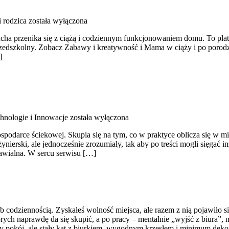
i rodzica
została wyłączona
ucha przenika się z ciążą i codziennym funkcjonowaniem domu. To pla
rzedszkolny. Zobacz Zabawy i kreatywność i Mama w ciąży i po porodzi
]
nologie i Innowacje
została wyłączona
podarce ściekowej. Skupia się na tym, co w praktyce oblicza się w mi
ierski, ale jednocześnie zrozumiały, tak aby po treści mogli sięgać 
awialna. W sercu serwisu […]
ób codziennością. Zyskałeś wolność miejsca, ale razem z nią pojawiło 
h naprawdę da się skupić, a po pracy – mentalnie „wyjść z biura”, n
ny pokój, ale stały kąt z biurkiem, wygodnym krzesłem i minimum dekor