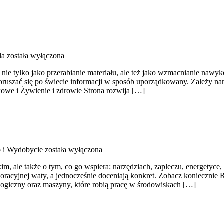
la
została wyłączona
i nie tylko jako przerabianie materiału, ale też jako wzmacnianie na
oruszać się po świecie informacji w sposób uporządkowany. Zależy nam
owe i Żywienie i zdrowie Strona rozwija […]
 i Wydobycie
została wyłączona
m, ale także o tym, co go wspiera: narzędziach, zapleczu, energetyce, a
oracyjnej waty, a jednocześnie doceniają konkret. Zobacz koniecznie 
ologiczny oraz maszyny, które robią pracę w środowiskach […]