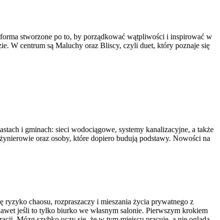
tforma stworzone po to, by porządkować wątpliwości i inspirować w
e. W centrum są Maluchy oraz Bliscy, czyli duet, który poznaje się
astach i gminach: sieci wodociągowe, systemy kanalizacyjne, a także
inżynierowie oraz osoby, które dopiero budują podstawy. Nowości na
się ryzyko chaosu, rozpraszaczy i mieszania życia prywatnego z
awet jeśli to tylko biurko we własnym salonie. Pierwszym krokiem
acji. Mózg szybko uczy się, że w tym miejscu pracuje, a nie ogląda