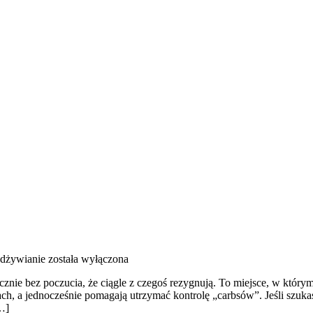
dżywianie
została wyłączona
icznie bez poczucia, że ciągle z czegoś rezygnują. To miejsce, w który
h, a jednocześnie pomagają utrzymać kontrolę „carbsów”. Jeśli szukasz p
[…]