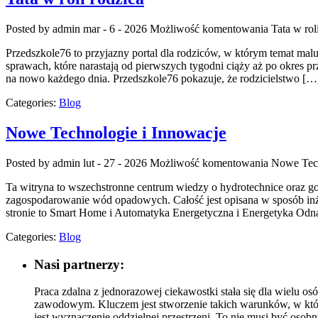
Posted by admin
mar - 6 - 2026
Możliwość komentowania
Tata w rol
Przedszkole76 to przyjazny portal dla rodziców, w którym temat mal
sprawach, które narastają od pierwszych tygodni ciąży aż po okres p
na nowo każdego dnia. Przedszkole76 pokazuje, że rodzicielstwo […
Categories:
Blog
Nowe Technologie i Innowacje
Posted by admin
lut - 27 - 2026
Możliwość komentowania
Nowe Tech
Ta witryna to wszechstronne centrum wiedzy o hydrotechnice oraz gos
zagospodarowanie wód opadowych. Całość jest opisana w sposób inżyn
stronie to Smart Home i Automatyka Energetyczna i Energetyka Odn
Categories:
Blog
Nasi partnerzy:
Praca zdalna z jednorazowej ciekawostki stała się dla wielu os
zawodowym. Kluczem jest stworzenie takich warunków, w któryc
jest wyznaczenie oddzielnej przestrzeni. To nie musi być osob