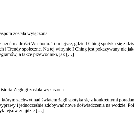
aspora
została wyłączona
zestrzeń mądrości Wschodu. To miejsce, gdzie I Ching spotyka się z dz
 Trendy społeczne. Na tej witrynie I Ching jest pokazywany nie jako t
trygramów, a także przewodniki, jak […]
istoria Żeglugi
została wyłączona
, w którym zachwyt nad światem żagli spotyka się z konkretnymi porada
prawy i jednocześnie zdobywać nowe doświadczenia na wodzie. Polec
tyk rejsów znajdzie […]