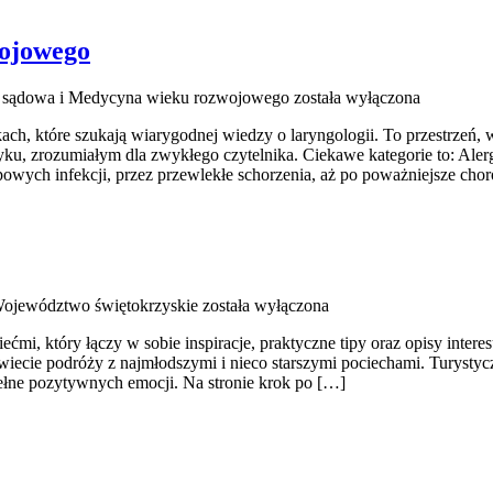
ojowego
sądowa i Medycyna wieku rozwojowego
została wyłączona
ch, które szukają wiarygodnej wiedzy o laryngologii. To przestrzeń, 
, zrozumiałym dla zwykłego czytelnika. Ciekawe kategorie to: Alergol
wych infekcji, przez przewlekłe schorzenia, aż po poważniejsze ch
 Województwo świętokrzyskie
została wyłączona
ćmi, który łączy w sobie inspiracje, praktyczne tipy oraz opisy intere
ecie podróży z najmłodszymi i nieco starszymi pociechami. Turystyczn
pełne pozytywnych emocji. Na stronie krok po […]