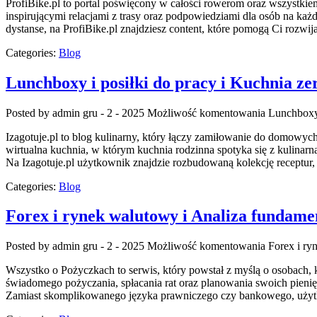
ProfiBike.pl to portal poświęcony w całości rowerom oraz wszystkie
inspirującymi relacjami z trasy oraz podpowiedziami dla osób na każ
dystanse, na ProfiBike.pl znajdziesz content, które pomogą Ci rozwi
Categories:
Blog
Lunchboxy i posiłki do pracy i Kuchnia ze
Posted by admin
gru - 2 - 2025
Możliwość komentowania
Lunchboxy 
Izagotuje.pl to blog kulinarny, który łączy zamiłowanie do domowyc
wirtualna kuchnia, w którym kuchnia rodzinna spotyka się z kulinarn
Na Izagotuje.pl użytkownik znajdzie rozbudowaną kolekcję receptur, 
Categories:
Blog
Forex i rynek walutowy i Analiza fundame
Posted by admin
gru - 2 - 2025
Możliwość komentowania
Forex i ry
Wszystko o Pożyczkach to serwis, który powstał z myślą o osobach, 
świadomego pożyczania, spłacania rat oraz planowania swoich pienię
Zamiast skomplikowanego języka prawniczego czy bankowego, użytk