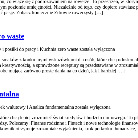
mu, co wiąże się z podróżowaniem na rowerze. To przestrzeń, w którym
dym poziomie umiejętności. Niezależnie od tego, czy dopiero stawiasz p
jać pasję. Zobacz koniecznie Zdrowie rowerzysty […]
ro waste
i posiłki do pracy i Kuchnia zero waste
została wyłączona
h smaków z konkretnymi wskazówkami dla osób, które chcą udoskonalić
a kreatywnością, a sprawdzone receptury są przedstawiane w zrozumiały
obejmującą zarówno proste dania na co dzień, jak i bardziej […]
ntalna
nek walutowy i Analiza fundamentalna
została wyłączona
które chcą lepiej zrozumieć świat kredytów i budżetu domowego. To p
dzy. Polecamy: Finanse rodzinne i Fintech i nowe technologie finanso
ownik otrzymuje zrozumiałe wyjaśnienia, krok po kroku tłumaczące,