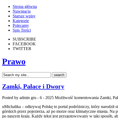
Strona główna
Nawigacja
Starsze wpisy
Kategorie
Polecamy
Spis Treści
SUBSCRIBE
FACEBOOK
TWITTER
Prawo
Zamki, Pałace i Dwory
Posted by admin
gru - 6 - 2025
Możliwość komentowania
Zamki, Pa
uMichalika – odkrywaj Polskę to portal podróżniczy, który narodził s
górskich przez pojezierza, aż po morze oraz klimatyczne miasta. Na p
po naszym kraju. Każdy tekst jest przygotowywany w taki sposób, a