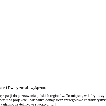
łace i Dwory
została wyłączona
ię z pasji do poznawania polskich regionów. To miejsce, w którym czyt
ortalu w projekcie uMichalika odnajdziesz szczegółowe charakterystyki 
by ułatwić czytelnikowi stworzyć […]