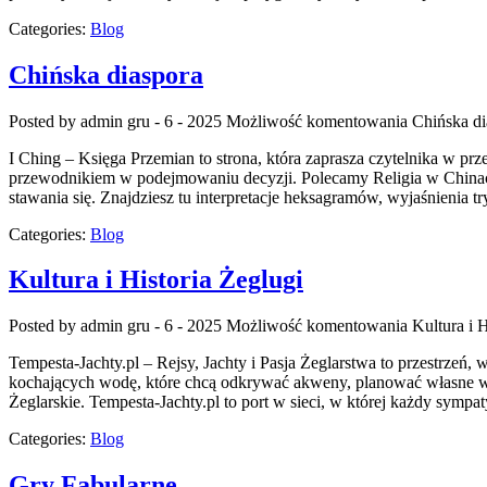
Categories:
Blog
Chińska diaspora
Posted by admin
gru - 6 - 2025
Możliwość komentowania
Chińska di
I Ching – Księga Przemian to strona, która zaprasza czytelnika w pr
przewodnikiem w podejmowaniu decyzji. Polecamy Religia w Chinach i
stawania się. Znajdziesz tu interpretacje heksagramów, wyjaśnienia 
Categories:
Blog
Kultura i Historia Żeglugi
Posted by admin
gru - 6 - 2025
Możliwość komentowania
Kultura i H
Tempesta-Jachty.pl – Rejsy, Jachty i Pasja Żeglarstwa to przestrzeń
kochających wodę, które chcą odkrywać akweny, planować własne wy
Żeglarskie. Tempesta-Jachty.pl to port w sieci, w której każdy sympa
Categories:
Blog
Gry Fabularne