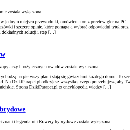
arne
została wyłączona
y w jednym miejscu przewodniki, omówienia oraz preview gier na PC i 
azówki i szczere opinie, które pomagają wybrać odpowiedni tytuł ora
 dokładnych solucji i step […]
ów
 zapylaczy i pożytecznych owadów
została wyłączona
wychodzą na pierwszy plan i stają się gwiazdami każdego domu. To ser
ad. Na DzikiParapet.pl odkryjesz wszystko, czego potrzebujesz, aby Tw
jskie. Strona DzikiParapet.pl to encyklopedia wiedzy […]
ybrydowe
 znani i legendarni i Rowery hybrydowe
została wyłączona